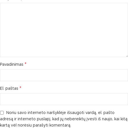
*
Pavadinimas
*
El. paštas
Noriu savo interneto naršyklėje išsaugoti vardą, el. pašto
adresą ir interneto puslapį, kad jų nebereiktų įvesti iš naujo, kai kitą
kartą vėl norėsiu parašyti komentarą.