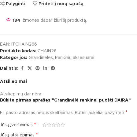
Palyginti
Pridėti į norų sąrašą
194
žmonės dabar žiūri šį produktą.
EAN:
ITCHAIN266
Produkto kodas:
CHAIN26
Kategorijos:
Grandinėlės
,
Rankinių aksesuarai
Dalintis:
Atsiliepimai
Atsiliepimų dar nėra.
Būkite pirmas aprašęs “Grandinėlė rankinei puošti DAIRA”
*
El. pašto adresas nebus skelbiamas.
Būtini laukeliai pažymėti
*
Jūsų įvertinimas
*
Jūsų atsiliepimas