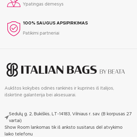
Ypatingas dėmesys
100% SAUGUS APSIPIRKIMAS
Patikimi partneriai
Aukštos kokybės odinės rankinės ir kuprinės iš Italijos,
išskirtinė galanterija bei aksesuarai.
Sedulų g. 2, Bukiškis, LT-14183, Vilniaus r. sav. (B korpusas 27
vartai)
Show Room lankomas tik iš anksto susitarus dėl atvykimo
laiko telefonu