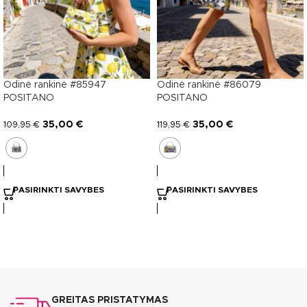
Odinė rankinė #85947
Odinė rankinė #86079
POSITANO
POSITANO
35,00
€
35,00
€
109,95
€
119,95
€
PASIRINKTI SAVYBES
PASIRINKTI SAVYBES
GREITAS PRISTATYMAS