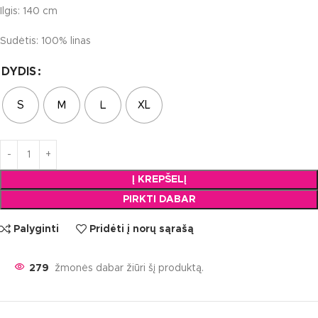
Ilgis: 140 cm
Sudėtis: 100% linas
DYDIS
S
M
L
XL
Į KREPŠELĮ
PIRKTI DABAR
Palyginti
Pridėti į norų sąrašą
274
žmonės dabar žiūri šį produktą.