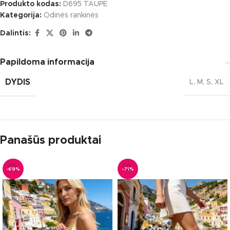
Produkto kodas:
D695 TAUPE
Kategorija:
Odinės rankinės
Dalintis:
Papildoma informacija
DYDIS
L
,
M
,
S
,
XL
Panašūs produktai
-68%
-71%