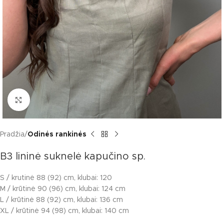
Click to enlarge
Pradžia
Odinės rankinės
B3 lininė suknelė kapučino sp.
S / krutinė 88 (92) cm, klubai: 120
M / krūtinė 90 (96) cm, klubai: 124 cm
L / krūtinė 88 (92) cm, klubai: 136 cm
XL / krūtinė 94 (98) cm, klubai: 140 cm