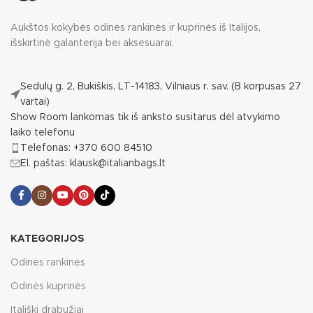
Aukštos kokybės odinės rankinės ir kuprinės iš Italijos,
išskirtinė galanterija bei aksesuarai.
Sedulų g. 2, Bukiškis, LT-14183, Vilniaus r. sav. (B korpusas 27
vartai)
Show Room lankomas tik iš anksto susitarus dėl atvykimo
laiko telefonu
Telefonas: +370 600 84510
El. paštas: klausk@italianbags.lt
KATEGORIJOS
Odinės rankinės
Odinės kuprinės
Itališki drabužiai