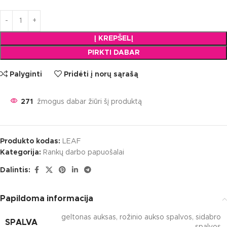
Į KREPŠELĮ
PIRKTI DABAR
Palyginti
Pridėti į norų sąrašą
270
žmogus dabar žiūri šį produktą
Produkto kodas:
LEAF
Kategorija:
Rankų darbo papuošalai
Dalintis:
Papildoma informacija
geltonas auksas
,
rožinio aukso spalvos
,
sidabro
SPALVA