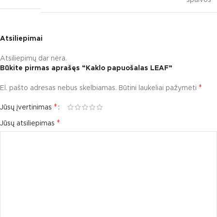
spalvos
Atsiliepimai
Atsiliepimų dar nėra.
Būkite pirmas aprašęs “Kaklo papuošalas LEAF”
*
El. pašto adresas nebus skelbiamas.
Būtini laukeliai pažymėti
*
Jūsų įvertinimas
*
Jūsų atsiliepimas