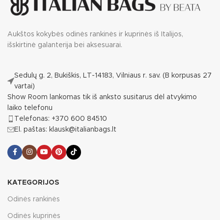
Aukštos kokybės odinės rankinės ir kuprinės iš Italijos,
išskirtinė galanterija bei aksesuarai.
Sedulų g. 2, Bukiškis, LT-14183, Vilniaus r. sav. (B korpusas 27
vartai)
Show Room lankomas tik iš anksto susitarus dėl atvykimo
laiko telefonu
Telefonas: +370 600 84510
El. paštas: klausk@italianbags.lt
KATEGORIJOS
Odinės rankinės
Odinės kuprinės