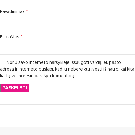
*
Pavadinimas
*
El. paštas
Noriu savo interneto naršyklėje išsaugoti vardą, el. pašto
adresą ir interneto puslapį, kad jų nebereiktų įvesti iš naujo, kai kitą
kartą vėl norėsiu parašyti komentarą.