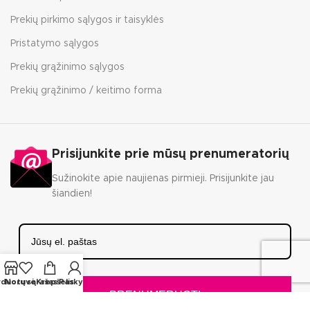
Prekių pirkimo sąlygos ir taisyklės
Pristatymo sąlygos
Prekių grąžinimo sąlygos
Prekių grąžinimo / keitimo forma
Prisijunkite prie mūsų prenumeratorių
Sužinokite apie naujienas pirmieji. Prisijunkite jau
šiandien!
rduotuvė
Norų sąrašas
Krepšelis
Paskyra
PRENUMERUOTI