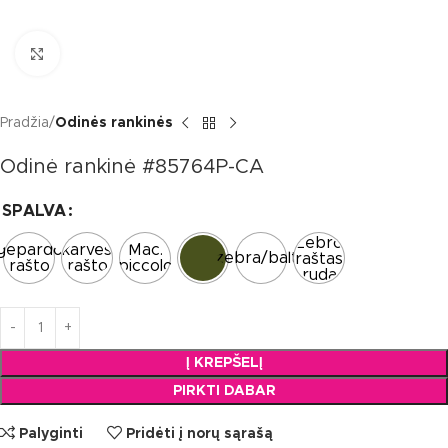
Click to enlarge
Pradžia
Odinės rankinės
Odinė rankinė #85764P-CA
SPALVA
Zebro
gepardo
karvės
Mac.
zebra/balta
raštas
rašto
rašto
piccolo
ruda
Į KREPŠELĮ
PIRKTI DABAR
Palyginti
Pridėti į norų sąrašą