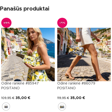
Panašūs produktai
-68%
-71%
Odinė rankinė #85947
Odinė rankinė #86079
POSITANO
POSITANO
35,00
€
35,00
€
109,95
€
119,95
€