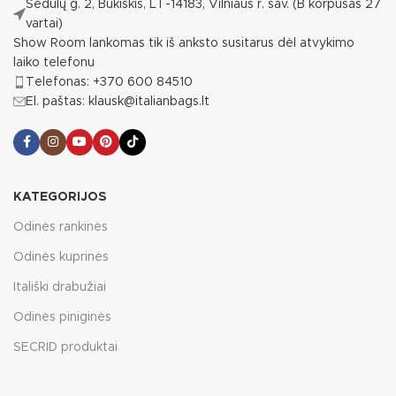
Sedulų g. 2, Bukiškis, LT-14183, Vilniaus r. sav. (B korpusas 27
vartai)
Show Room lankomas tik iš anksto susitarus dėl atvykimo
laiko telefonu
Telefonas: +370 600 84510
El. paštas: klausk@italianbags.lt
KATEGORIJOS
Odinės rankinės
Odinės kuprinės
Itališki drabužiai
Odinės piniginės
SECRID produktai