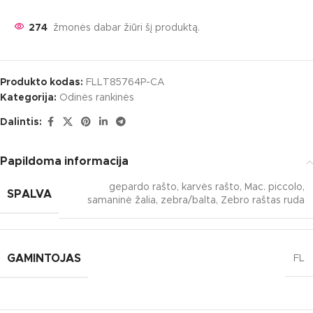
270
žmonės dabar žiūri šį produktą.
Produkto kodas:
FLLT85764P-CA
Kategorija:
Odinės rankinės
Dalintis:
Papildoma informacija
gepardo rašto
,
karvės rašto
,
Mac. piccolo
,
SPALVA
samaninė žalia
,
zebra/balta
,
Zebro raštas ruda
GAMINTOJAS
FL