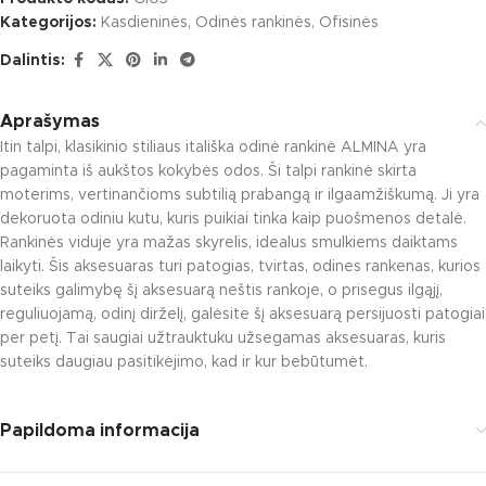
Kategorijos:
Kasdieninės
,
Odinės rankinės
,
Ofisinės
Dalintis:
Aprašymas
Itin talpi, klasikinio stiliaus itališka odinė rankinė ALMINA yra
pagaminta iš aukštos kokybės odos. Ši talpi rankinė skirta
moterims, vertinančioms subtilią prabangą ir ilgaamžiškumą. Ji yra
dekoruota odiniu kutu, kuris puikiai tinka kaip puošmenos detalė.
Rankinės viduje yra mažas skyrelis, idealus smulkiems daiktams
laikyti. Šis aksesuaras turi patogias, tvirtas, odines rankenas, kurios
suteiks galimybę šį aksesuarą neštis rankoje, o prisegus ilgąjį,
reguliuojamą, odinį dirželį, galėsite šį aksesuarą persijuosti patogiai
per petį. Tai saugiai užtrauktuku užsegamas aksesuaras, kuris
suteiks daugiau pasitikėjimo, kad ir kur bebūtumėt.
Papildoma informacija