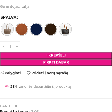
Gamintojas: Italija
SPALVA
Į KREPŠELĮ
PIRKTI DABAR
Palyginti
Pridėti į norų sąrašą
234
žmonės dabar žiūri šį produktą.
EAN:
ITGI03
Produkto kodas:
GI03