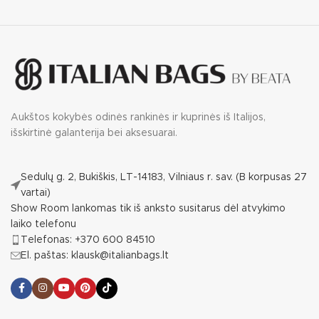
Aukštos kokybės odinės rankinės ir kuprinės iš Italijos,
išskirtinė galanterija bei aksesuarai.
Sedulų g. 2, Bukiškis, LT-14183, Vilniaus r. sav. (B korpusas 27
vartai)
Show Room lankomas tik iš anksto susitarus dėl atvykimo
laiko telefonu
Telefonas: +370 600 84510
El. paštas: klausk@italianbags.lt