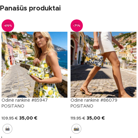
Panašūs produktai
-68%
-71%
Odinė rankinė #85947
Odinė rankinė #86079
POSITANO
POSITANO
35,00
€
35,00
€
109,95
€
119,95
€