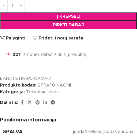
Į KREPŠELĮ
PIRKTI DABAR
Palyginti
Pridėti į norų sąrašą
227
žmonės dabar žiūri šį produktą.
EAN:
ITSTRAP01NAOMI7
Produkto kodas:
STRAP01NAOMI
Kategorija:
Tekstiliniai diržai
Dalintis:
Papildoma informacija
SPALVA
juoda/mėlyna
,
juoda/raudona