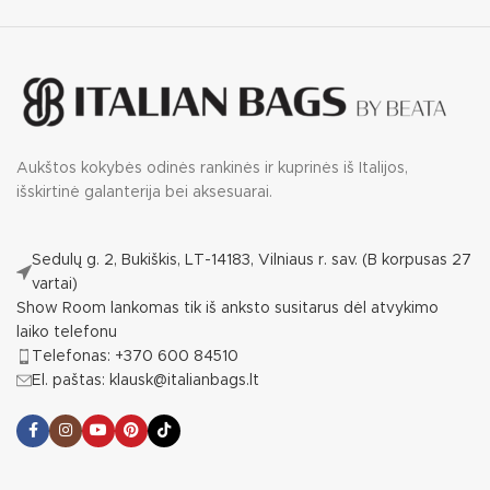
Aukštos kokybės odinės rankinės ir kuprinės iš Italijos,
išskirtinė galanterija bei aksesuarai.
Sedulų g. 2, Bukiškis, LT-14183, Vilniaus r. sav. (B korpusas 27
vartai)
Show Room lankomas tik iš anksto susitarus dėl atvykimo
laiko telefonu
Telefonas: +370 600 84510
El. paštas: klausk@italianbags.lt