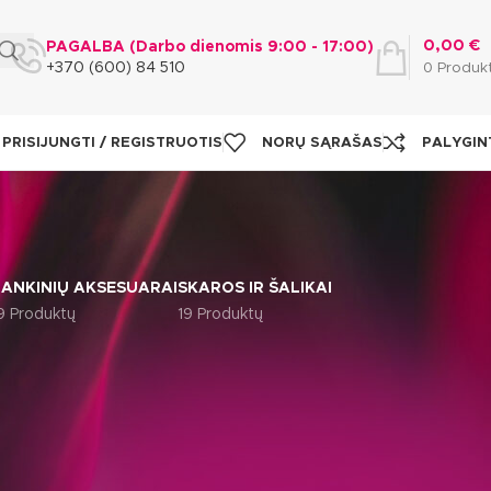
0,00
€
PAGALBA (Darbo dienomis 9:00 - 17:00)
+370 (600) 84 510
0
Produk
PRISIJUNGTI / REGISTRUOTIS
NORŲ SĄRAŠAS
PALYGIN
ANKINIŲ AKSESUARAI
SKAROS IR ŠALIKAI
9 Produktų
19 Produktų
Rodyti
9
12
18
24