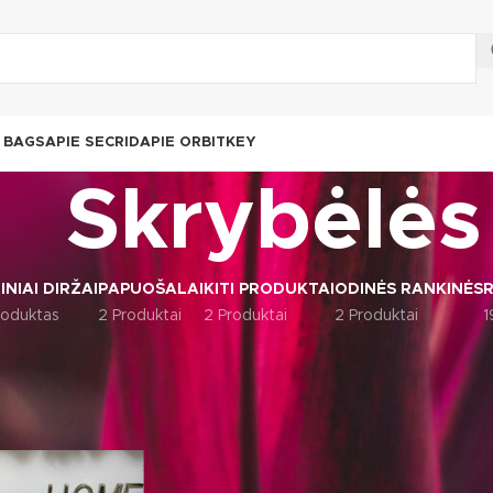
N BAGS
APIE SECRID
APIE ORBITKEY
Skrybėlės
INIAI DIRŽAI
PAPUOŠALAI
KITI PRODUKTAI
ODINĖS RANKINĖS
R
roduktas
2 Produktai
2 Produktai
2 Produktai
1
 drabužiai
Skrybėlės