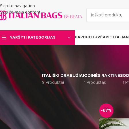
Skip to navigation
Skip to main content
PARDUOTUVĖ
APIE ITALIA
NARŠYTI KATEGORIJAS
ITALIŠKI DRABUŽIAI
ODINĖS RAKTINĖS
OD
9 Produktai
1 Produktas
1 P
Pradžia
Itališki
IEŠKOTI
-67%
FILTRUOTI PAGAL KAINĄ