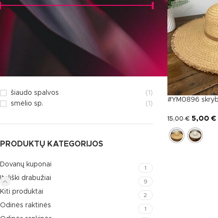
Kaina:
0 €
—
10 €
FILTRUOTI
FILTRUOTI PAGAL
šiaudo spalvos
(1)
#YM0896 skryb
smėlio sp.
(1)
5,00
€
15,00
€
PRODUKTŲ KATEGORIJOS
Dovanų kuponai
1
Itališki drabužiai
9
Kiti produktai
2
Odinės raktinės
1