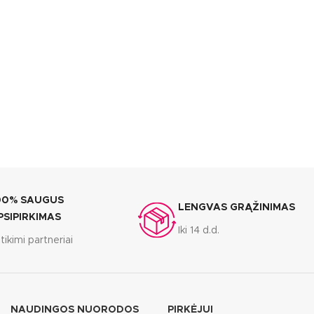
00% SAUGUS
LENGVAS GRĄŽINIMAS
PSIPIRKIMAS
Iki 14 d.d.
tikimi partneriai
NAUDINGOS NUORODOS
PIRKĖJUI