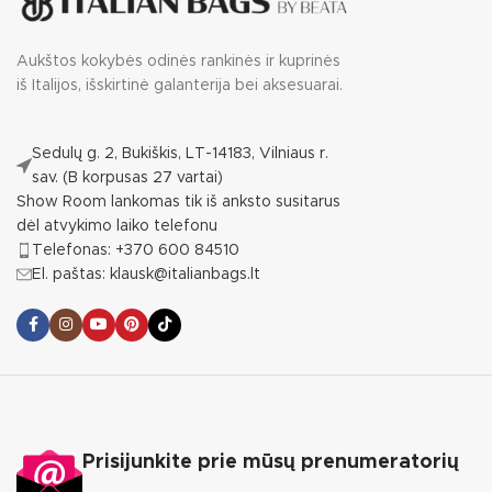
Aukštos kokybės odinės rankinės ir kuprinės
iš Italijos, išskirtinė galanterija bei aksesuarai.
Sedulų g. 2, Bukiškis, LT-14183, Vilniaus r.
sav. (B korpusas 27 vartai)
Show Room lankomas tik iš anksto susitarus
dėl atvykimo laiko telefonu
Telefonas: +370 600 84510
El. paštas: klausk@italianbags.lt
Prisijunkite prie mūsų prenumeratorių