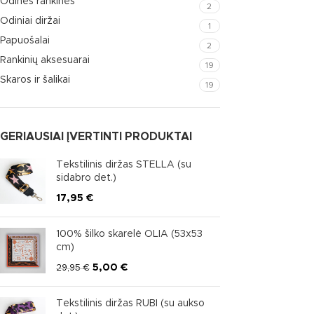
Odinės rankinės
2
Odiniai diržai
1
Papuošalai
2
Rankinių aksesuarai
19
Skaros ir šalikai
19
GERIAUSIAI ĮVERTINTI PRODUKTAI
Tekstilinis diržas STELLA (su
sidabro det.)
17,95
€
100% šilko skarelė OLIA (53x53
cm)
5,00
€
29,95
€
Tekstilinis diržas RUBI (su aukso