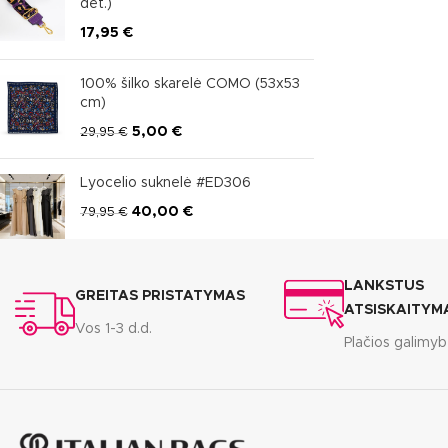
det.)
17,95
€
100% šilko skarelė COMO (53x53
cm)
5,00
€
29,95
€
Lyocelio suknelė #ED306
40,00
€
79,95
€
LANKSTUS
GREITAS PRISTATYMAS
ATSISKAITYM
Vos 1-3 d.d.
Plačios galimy