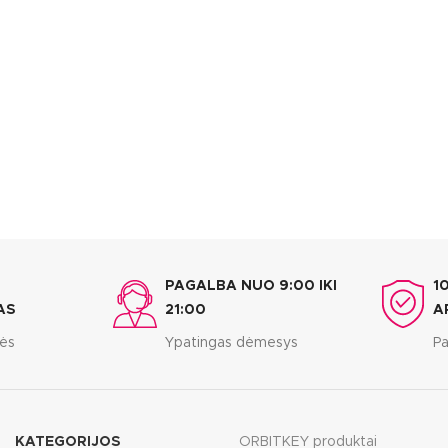
PAGALBA NUO 9:00 IKI
1
AS
21:00
A
bės
Ypatingas dėmesys
Pa
KATEGORIJOS
ORBITKEY produktai