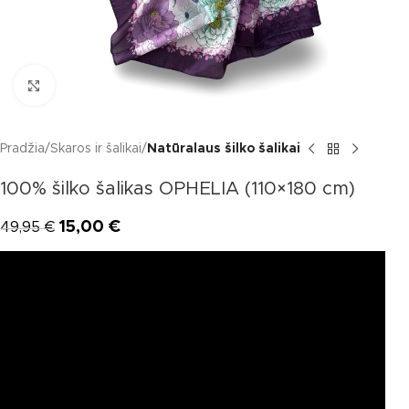
Click to enlarge
Pradžia
Skaros ir šalikai
Natūralaus šilko šalikai
100% šilko šalikas OPHELIA (110×180 cm)
15,00
€
49,95
€