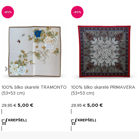
-83%
-83%
100% šilko skarelė TRAMONTO
100% šilko skarelė PRIMAVERA
(53×53 cm)
(53×53 cm)
5,00
€
5,00
€
29,95
€
29,95
€
Į KREPŠELĮ
Į KREPŠELĮ