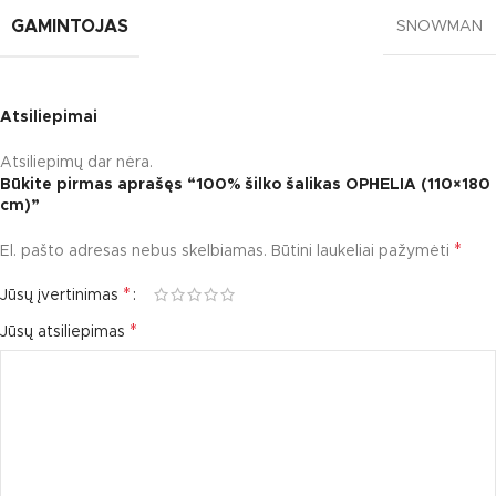
GAMINTOJAS
SNOWMAN
Atsiliepimai
Atsiliepimų dar nėra.
Būkite pirmas aprašęs “100% šilko šalikas OPHELIA (110×180
cm)”
*
El. pašto adresas nebus skelbiamas.
Būtini laukeliai pažymėti
*
Jūsų įvertinimas
*
Jūsų atsiliepimas