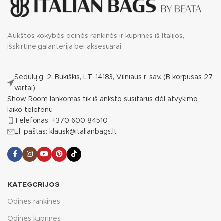
Aukštos kokybės odinės rankinės ir kuprinės iš Italijos,
išskirtinė galanterija bei aksesuarai.
Sedulų g. 2, Bukiškis, LT-14183, Vilniaus r. sav. (B korpusas 27
vartai)
Show Room lankomas tik iš anksto susitarus dėl atvykimo
laiko telefonu
Telefonas: +370 600 84510
El. paštas: klausk@italianbags.lt
KATEGORIJOS
Odinės rankinės
Odinės kuprinės