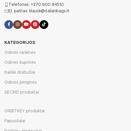
Telefonas: +370 600 84510
El. paštas: klausk@italianbags.lt
KATEGORIJOS
Odinės rankinės
Odinės kuprinės
Itališki drabužiai
Odinės piniginės
SECRID produktai
ORBITKEY produktai
Papuošalai
Rankinių aksesuarai