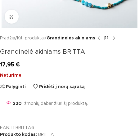
Click to enlarge
Pradžia
Kiti produktai
Grandinėlės akiniams
Grandinėlė akiniams BRITTA
17,95
€
Neturime
Palyginti
Pridėti į norų sąrašą
215
žmonių dabar žiūri šį produktą.
EAN:
ITBRITTA6
Produkto kodas:
BRITTA