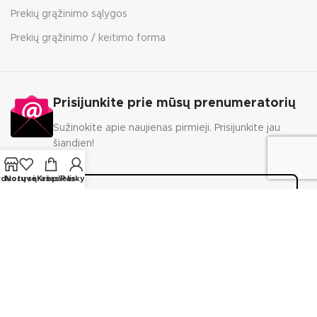
Prekių grąžinimo sąlygos
Prekių grąžinimo / keitimo forma
Prisijunkite prie mūsų prenumeratorių
Sužinokite apie naujienas pirmieji. Prisijunkite jau
šiandien!
rduotuvė
Norų sąrašas
Krepšelis
Paskyra
PRENUMERUOTI
Italian Bags © 2026. Visos teisės saugomos.