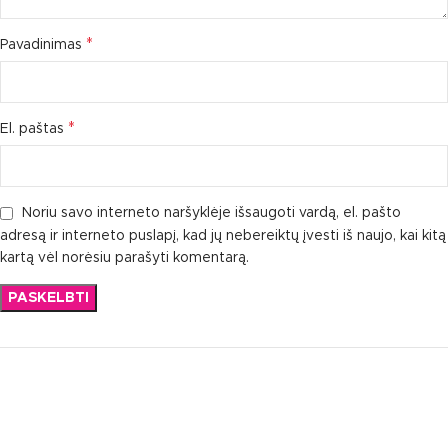
*
Pavadinimas
*
El. paštas
Noriu savo interneto naršyklėje išsaugoti vardą, el. pašto
adresą ir interneto puslapį, kad jų nebereiktų įvesti iš naujo, kai kitą
kartą vėl norėsiu parašyti komentarą.