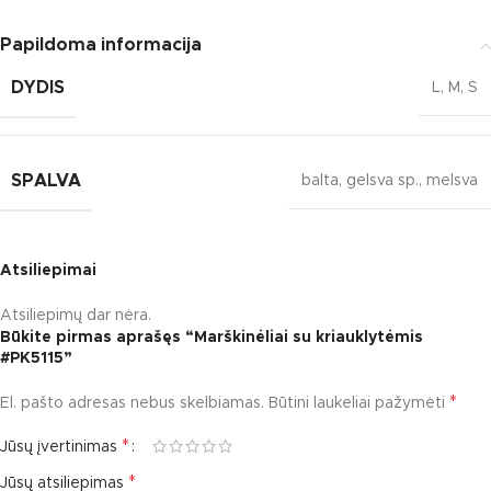
Papildoma informacija
DYDIS
L
,
M
,
S
SPALVA
balta
,
gelsva sp.
,
melsva
Atsiliepimai
Atsiliepimų dar nėra.
Būkite pirmas aprašęs “Marškinėliai su kriauklytėmis
#PK5115”
*
El. pašto adresas nebus skelbiamas.
Būtini laukeliai pažymėti
*
Jūsų įvertinimas
*
Jūsų atsiliepimas