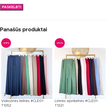
Panašūs produktai
-58%
-50%
Viskozinės kelnės #CLE01-
Lininės sijonkelnės #CLE01-
T1052
T1321