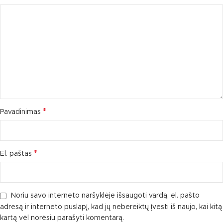
*
Pavadinimas
*
El. paštas
Noriu savo interneto naršyklėje išsaugoti vardą, el. pašto
adresą ir interneto puslapį, kad jų nebereiktų įvesti iš naujo, kai kitą
kartą vėl norėsiu parašyti komentarą.