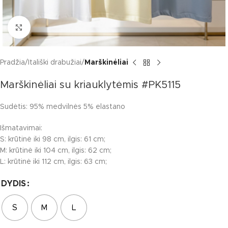
Click to enlarge
Pradžia
Itališki drabužiai
Marškinėliai
Marškinėliai su kriauklytėmis #PK5115
Sudėtis: 95% medvilnės 5% elastano
Išmatavimai:
S: krūtinė iki 98 cm, ilgis: 61 cm;
M: krūtinė iki 104 cm, ilgis: 62 cm;
L: krūtinė iki 112 cm, ilgis: 63 cm;
DYDIS
S
M
L