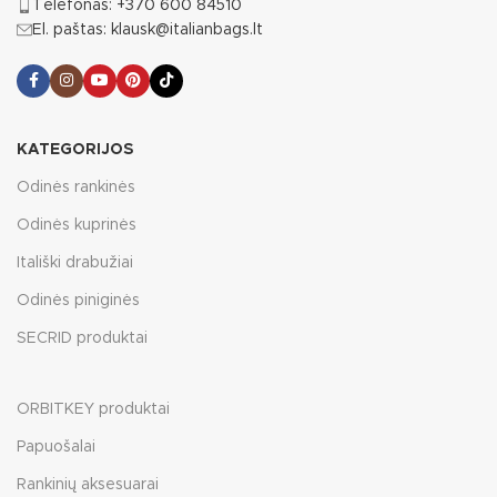
Telefonas: +370 600 84510
El. paštas: klausk@italianbags.lt
KATEGORIJOS
Odinės rankinės
Odinės kuprinės
Itališki drabužiai
Odinės piniginės
SECRID produktai
ORBITKEY produktai
Papuošalai
Rankinių aksesuarai