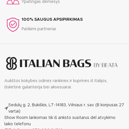
Ypatingas dėmesys
100% SAUGUS APSIPIRKIMAS
Patikimi partneriai
Aukštos kokybės odinės rankinės ir kuprinės iš Italijos,
išskirtinė galanterija bei aksesuarai.
Sedulų g. 2, Bukiškis, LT-14183, Vilniaus r. sav. (B korpusas 27
vartai)
Show Room lankomas tik iš anksto susitarus dėl atvykimo
laiko telefonu