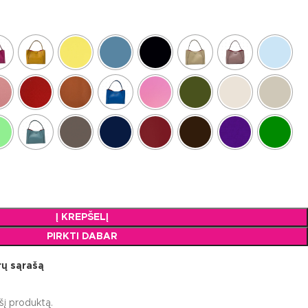
Į KREPŠELĮ
PIRKTI DABAR
orų sąrašą
šį produktą.