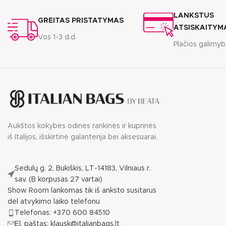
LANKSTUS
GREITAS PRISTATYMAS
ATSISKAITYM
Vos 1-3 d.d.
Plačios galimy
Aukštos kokybės odinės rankinės ir kuprinės
iš Italijos, išskirtinė galanterija bei aksesuarai.
Sedulų g. 2, Bukiškis, LT-14183, Vilniaus r.
sav. (B korpusas 27 vartai)
Show Room lankomas tik iš anksto susitarus
dėl atvykimo laiko telefonu
Telefonas: +370 600 84510
El. paštas: klausk@italianbags.lt