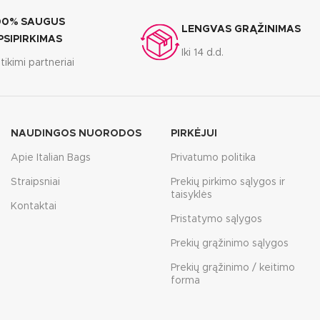
00% SAUGUS
LENGVAS GRĄŽINIMAS
PSIPIRKIMAS
Iki 14 d.d.
tikimi partneriai
NAUDINGOS NUORODOS
PIRKĖJUI
Apie Italian Bags
Privatumo politika
Straipsniai
Prekių pirkimo sąlygos ir
taisyklės
Kontaktai
Pristatymo sąlygos
Prekių grąžinimo sąlygos
Prekių grąžinimo / keitimo
forma