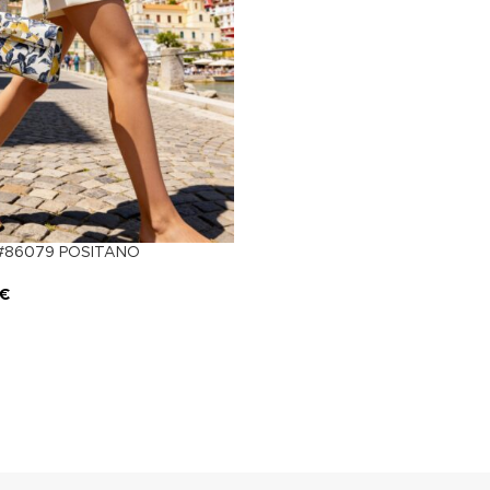
ė #86079 POSITANO
€