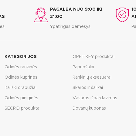
PAGALBA NUO 9:00 IKI
1
AS
21:00
A
bės
Ypatingas dėmesys
Pa
KATEGORIJOS
ORBITKEY produktai
Odinės rankinės
Papuošalai
Odinės kuprinės
Rankinių aksesuarai
Itališki drabužiai
Skaros ir šalikai
Odinės piniginės
Vasaros išpardavimas
SECRID produktai
Dovanų kuponas