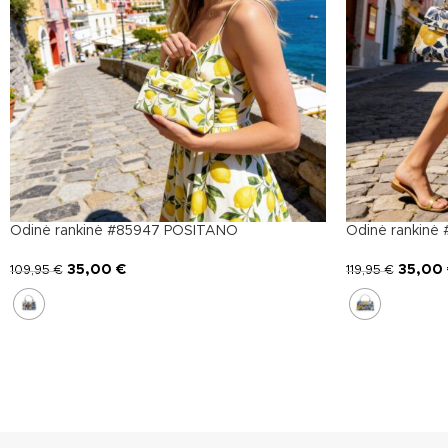
Odinė rankinė #85947 POSITANO
Odinė rankin
35,00
€
35,00
109,95
€
119,95
€