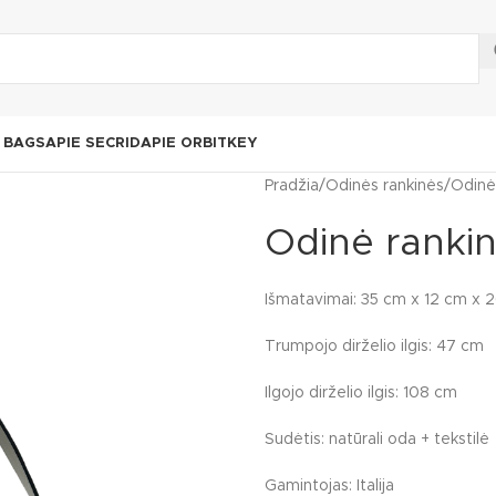
N BAGS
APIE SECRID
APIE ORBITKEY
Pradžia
Odinės rankinės
Odinė
Odinė ranki
Išmatavimai: 35 cm x 12 cm x 
Trumpojo dirželio ilgis: 47 cm
Ilgojo dirželio ilgis: 108 cm
Sudėtis: natūrali oda + tekstilė
Gamintojas: Italija