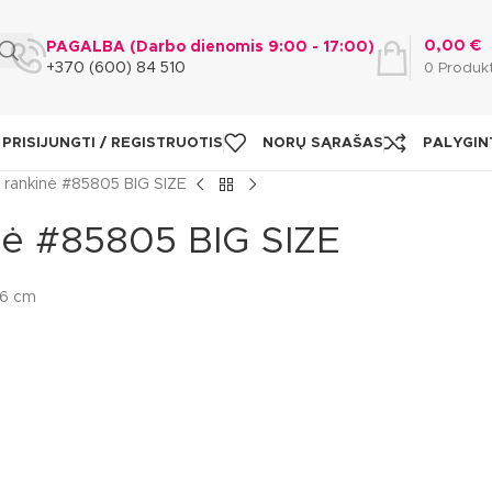
0,00
€
PAGALBA (Darbo dienomis 9:00 - 17:00)
+370 (600) 84 510
0
Produk
PRISIJUNGTI / REGISTRUOTIS
NORŲ SĄRAŠAS
PALYGIN
 rankinė #85805 BIG SIZE
nė #85805 BIG SIZE
26 cm