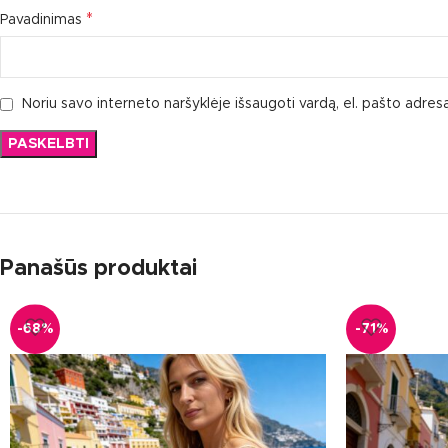
*
Pavadinimas
Noriu savo interneto naršyklėje išsaugoti vardą, el. pašto adresą 
Panašūs produktai
-68%
-71%