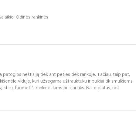
valaikio
,
Odinės rankinės
patogios neštis ją tiek ant peties tiek rankoje. Tačiau, taip pat,
 kišenėle viduje, kuri užsegama užtrauktuku ir puikiai tik smulkiems
tilių, tuomet ši rankinė Jums puikiai tiks. Na, o platus, net