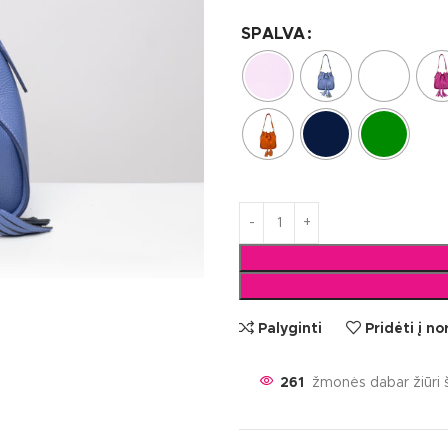
SPALVA
Palyginti
Pridėti į n
261
žmonės dabar žiūri š