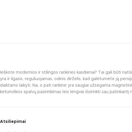
Ieškote modernios ir stilingos rankinės kasdienai? Tai gali būti natū
yra ir ilgasis, reguliuojamas, odinis dirželis, kad galėtumėte ją per
daiktams laikyti. Na, o pati rankinė yra saugiai užsegama magnetiniu 
keturiolikos spalvų pasirinkimas leis lengvai išsirinkti sau patinkantį 
Atsiliepimai