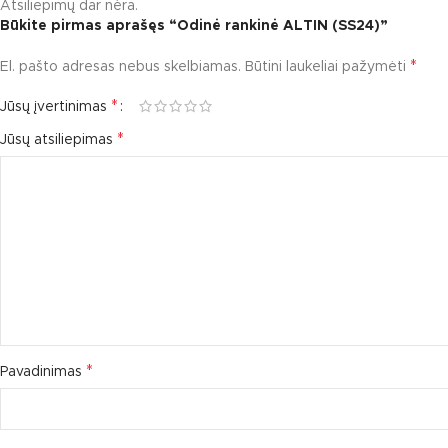
Atsiliepimų dar nėra.
Būkite pirmas aprašęs “Odinė rankinė ALTIN (SS24)”
*
El. pašto adresas nebus skelbiamas.
Būtini laukeliai pažymėti
*
Jūsų įvertinimas
*
Jūsų atsiliepimas
*
Pavadinimas