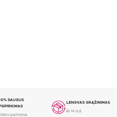
00% SAUGUS
LENGVAS GRĄŽINIMAS
PSIPIRKIMAS
Iki 14 d.d.
tikimi partneriai