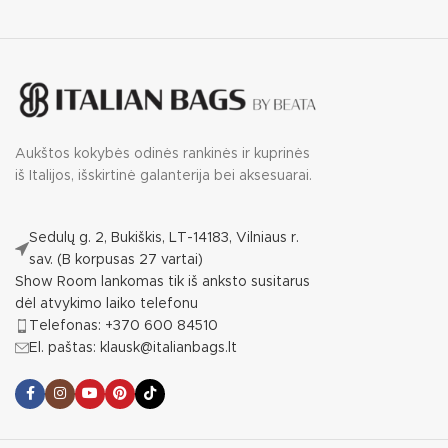
Aukštos kokybės odinės rankinės ir kuprinės
iš Italijos, išskirtinė galanterija bei aksesuarai.
Sedulų g. 2, Bukiškis, LT-14183, Vilniaus r.
sav. (B korpusas 27 vartai)
Show Room lankomas tik iš anksto susitarus
dėl atvykimo laiko telefonu
Telefonas: +370 600 84510
El. paštas: klausk@italianbags.lt