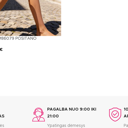
ė #86079 POSITANO
€
PAGALBA NUO 9:00 IKI
1
AS
21:00
A
bės
Ypatingas dėmesys
Pa