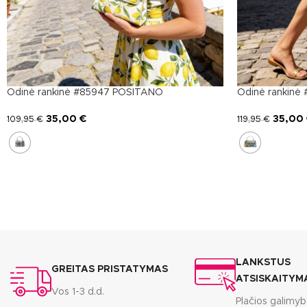
Odinė rankinė #85947 POSITANO
Odinė rankin
35,00
€
35,00
109,95
€
119,95
€
LANKSTUS
GREITAS PRISTATYMAS
ATSISKAITYM
Vos 1-3 d.d.
Plačios galimy