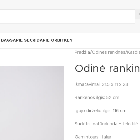
N BAGS
APIE SECRID
APIE ORBITKEY
Pradžia
Odinės rankinės
Kasdi
Odinė ranki
Išmatavimai: 21.5 x 11 x 23
Rankenos ilgis: 52 cm
lgojo dirželio ilgis: 116 cm
Sudėtis: natūrali oda + tekstilė
Gamintojas: Italija