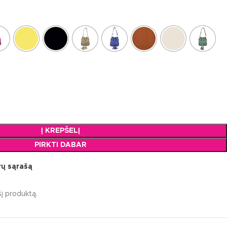
Į KREPŠELĮ
PIRKTI DABAR
orų sąrašą
į produktą.