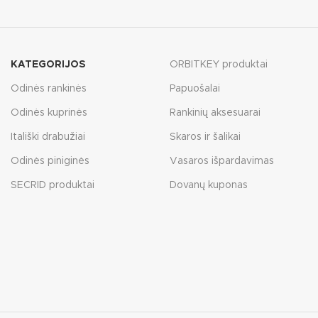
KATEGORIJOS
ORBITKEY produktai
Odinės rankinės
Papuošalai
Odinės kuprinės
Rankinių aksesuarai
Itališki drabužiai
Skaros ir šalikai
Odinės piniginės
Vasaros išpardavimas
SECRID produktai
Dovanų kuponas