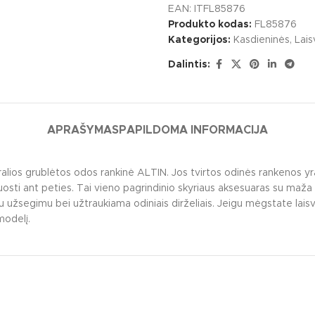
EAN:
ITFL85876
Produkto kodas:
FL85876
Kategorijos:
Kasdieninės
,
Lais
Dalintis:
APRAŠYMAS
PAPILDOMA INFORMACIJA
ralios grublėtos odos rankinė ALTIN. Jos tvirtos odinės rankenos yra 
sijuosti ant peties. Tai vieno pagrindinio skyriaus aksesuaras su maža
užsegimu bei užtraukiama odiniais dirželiais. Jeigu mėgstate laisvą s
modelį.