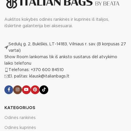
Aukštos kokybės odinės rankinės ir kuprinės iš Italijos,
išskirtinė galanterija bei aksesuarai.
Sedulų g. 2, Bukiškis, LT-14183, Vilniaus r. sav. (B korpusas 27
vartai)
Show Room lankomas tik iš anksto susitarus dėl atvykimo
laiko telefonu
Telefonas: +370 600 84510
El. paštas: klausk@italianbags.lt
KATEGORIJOS
Odinės rankinės
Odinės kuprinės