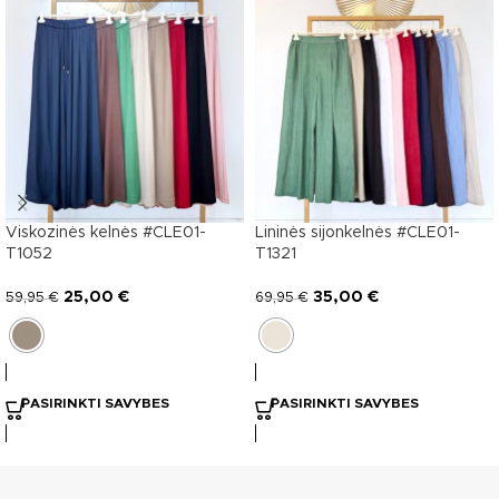
Viskozinės kelnės #CLE01-
Lininės sijonkelnės #CLE01-
T1052
T1321
25,00
€
35,00
€
59,95
€
69,95
€
PASIRINKTI SAVYBES
PASIRINKTI SAVYBES