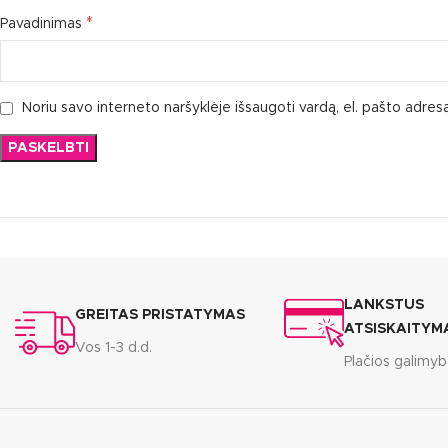
*
Pavadinimas
Noriu savo interneto naršyklėje išsaugoti vardą, el. pašto adresą 
LANKSTUS
GREITAS PRISTATYMAS
ATSISKAITYM
Vos 1-3 d.d.
Plačios galimy