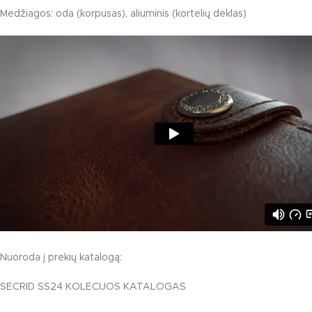
Medžiagos: oda (korpusas), aliuminis (kortelių dėklas)
Nuoroda į prekių katalogą:
SECRID SS24 KOLECIJOS KATALOGAS