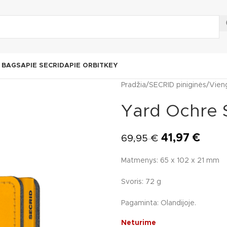
N BAGS
APIE SECRID
APIE ORBITKEY
Pradžia
SECRID piniginės
Vien
Yard Ochre S
41,97
€
69,95
€
Matmenys: 65 x 102 x 21 mm
Svoris: 72 g
Pagaminta: Olandijoje.
Neturime