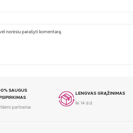
ą vėl norėsiu parašyti komentarą.
00% SAUGUS
LENGVAS GRĄŽINIMAS
PSIPIRKIMAS
Iki 14 d.d.
tikimi partneriai