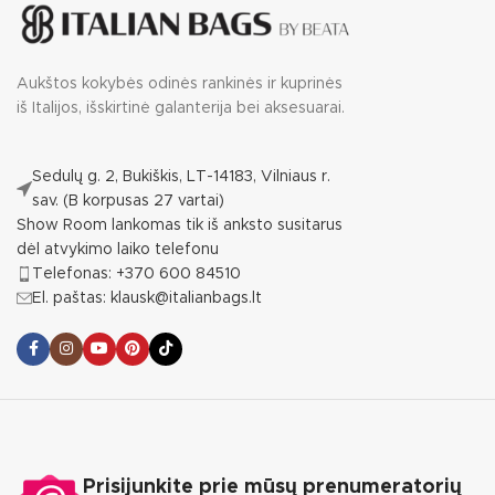
Aukštos kokybės odinės rankinės ir kuprinės
iš Italijos, išskirtinė galanterija bei aksesuarai.
Sedulų g. 2, Bukiškis, LT-14183, Vilniaus r.
sav. (B korpusas 27 vartai)
Show Room lankomas tik iš anksto susitarus
dėl atvykimo laiko telefonu
Telefonas: +370 600 84510
El. paštas: klausk@italianbags.lt
Prisijunkite prie mūsų prenumeratorių