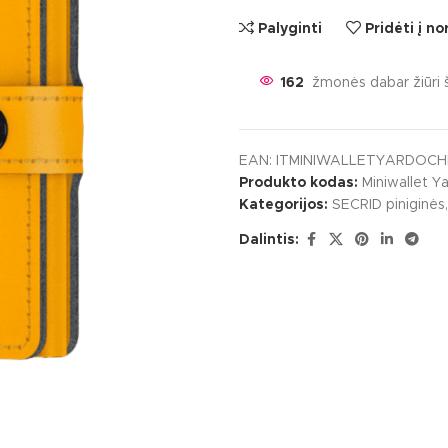
Palyginti
Pridėti į n
165
žmonės dabar žiūri š
EAN:
ITMINIWALLETYARDOCH
Produkto kodas:
Miniwallet Y
Kategorijos:
SECRID piniginės
,
Dalintis: