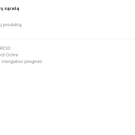
orų sąrašą
į produktą.
RE30
ard Ochre
Viengubos piniginės