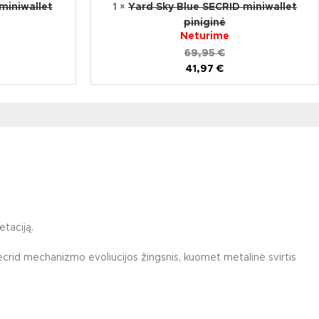
miniwallet
1
×
Yard Sky Blue SECRID miniwallet
piniginė
Neturime
69,95
€
41,97
€
etaciją.
s Secrid mechanizmo evoliucijos žingsnis, kuomet metalinė svirtis