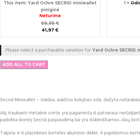
This item:
Yard Ochre SECRID miniwallet
1
×
Odi
piniginė
Neturime
69,95
€
41,97
€
Please select a purchasable variation for
Yard Ochre SECRID mi
ADD ALL TO CART
Secrid Miniwallet – itališka, aukštos kokybės oda, dažyta natūraliais d
Akį traukianti metalinė svirtis yra pagaminta iš patvaraus nerūdijanč
padidina ikoninį Secrid paspaudimą kai yra išskleidžiamos Jūsų kort
Talpina 4-6 plastikines korteles aliuminio dėkle, 4 papildomos korte