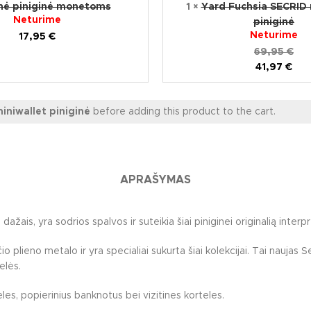
nė piniginė monetoms
1
×
Yard Fuchsia SECRID 
Neturime
piniginė
Neturime
17,95
€
69,95
€
41,97
€
niwallet piniginė
before adding this product to the cart.
APRAŠYMAS
ažais, yra sodrios spalvos ir suteikia šiai piniginei originalią interpr
io plieno metalo ir yra specialiai sukurta šiai kolekcijai. Tai nauja
elės.
les, popierinius banknotus bei vizitines korteles.