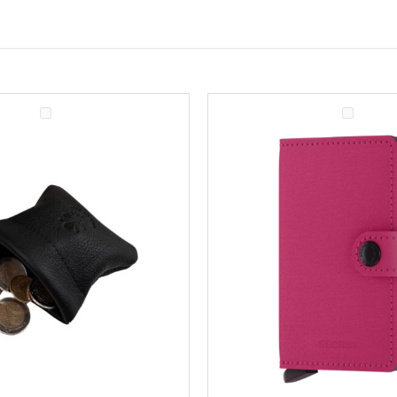
Yard
Fuchsia
SECRID
miniwallet
piniginė