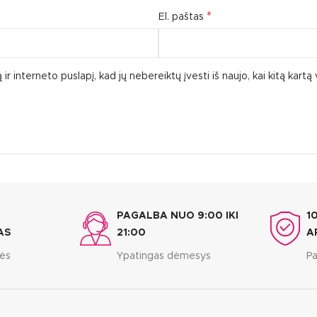
*
El. paštas
ir interneto puslapį, kad jų nebereiktų įvesti iš naujo, kai kitą kart
PAGALBA NUO 9:00 IKI
1
AS
21:00
A
bės
Ypatingas dėmesys
Pa