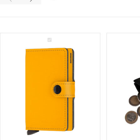
Yard
Odinė
Ochre
piniginė
SECRID
monetoms
miniwallet
piniginė